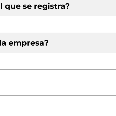
l que se registra?
 la empresa?