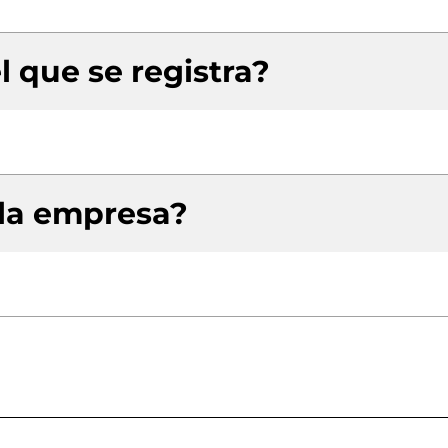
l que se registra?
 la empresa?