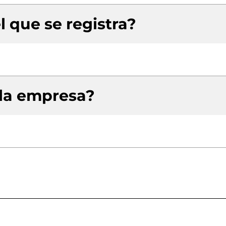
l que se registra?
 la empresa?