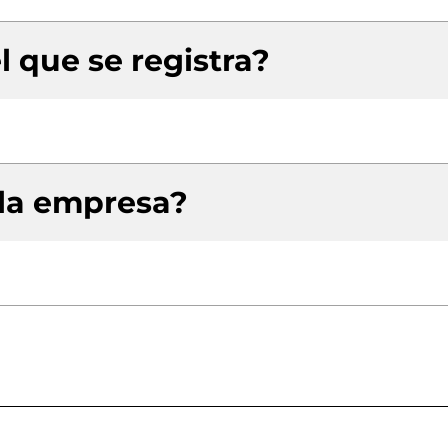
l que se registra?
 la empresa?