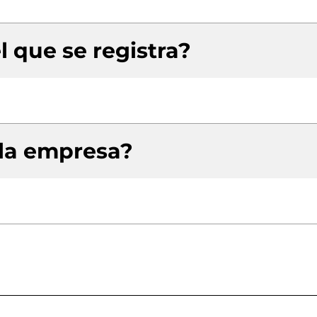
l que se registra?
 la empresa?