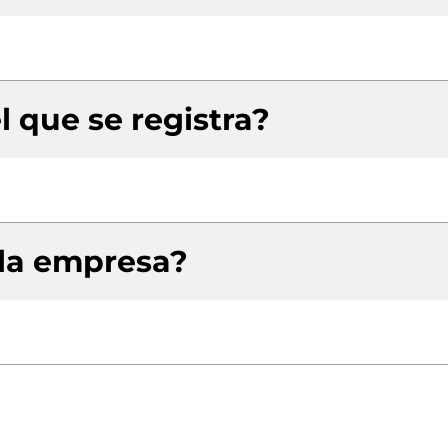
l que se registra?
 la empresa?