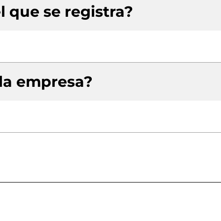
l que se registra?
 la empresa?