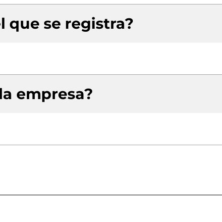
l que se registra?
 la empresa?