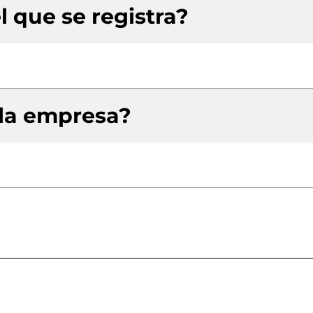
l que se registra?
 la empresa?