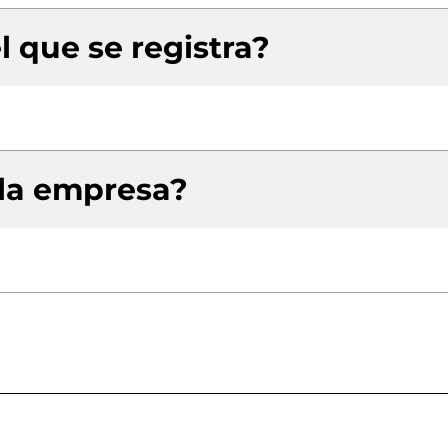
l que se registra?
 la empresa?