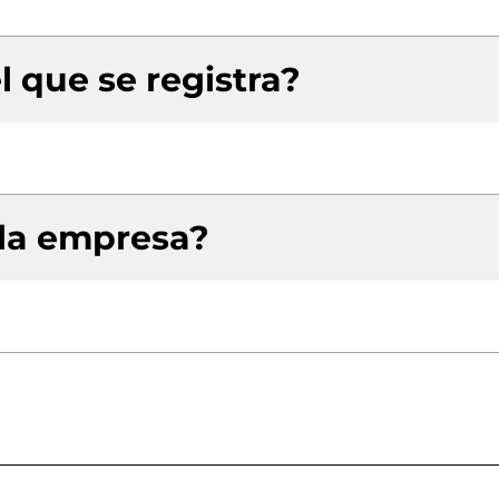
l que se registra?
 la empresa?