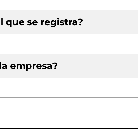
l que se registra?
 la empresa?