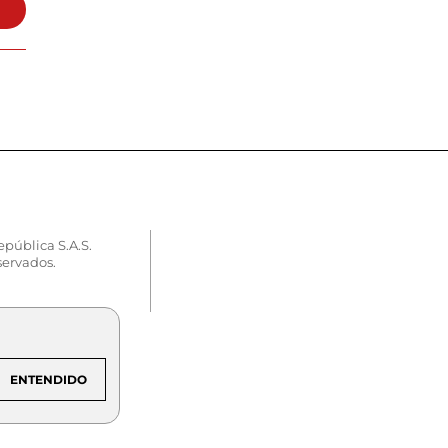
epública S.A.S.
servados.
ENTENDIDO