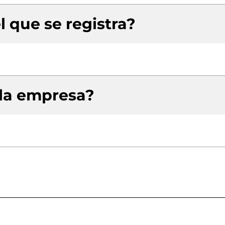
l que se registra?
 la empresa?