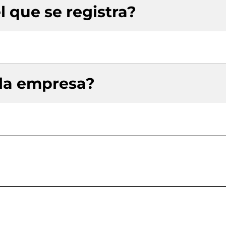
l que se registra?
 la empresa?