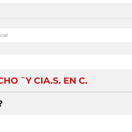
O ¨Y CIA.S. EN C.
?