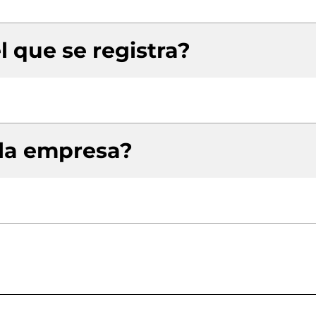
l que se registra?
 la empresa?