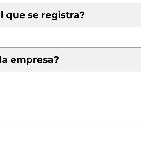
l que se registra?
 la empresa?