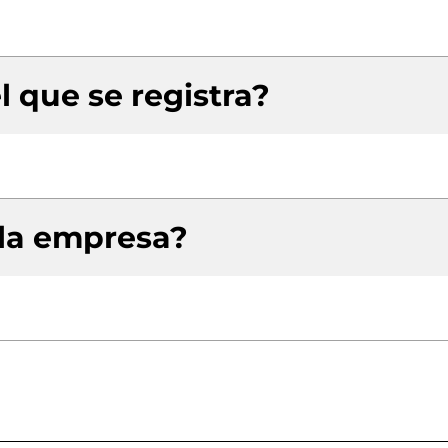
l que se registra?
 la empresa?