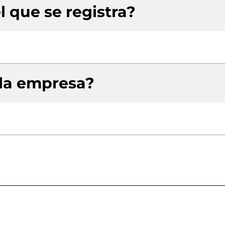
l que se registra?
 la empresa?