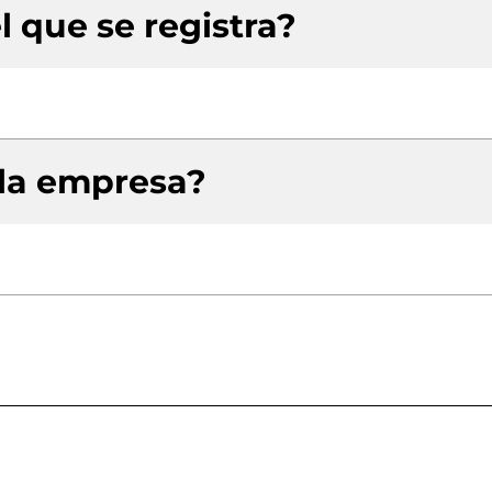
l que se registra?
 la empresa?