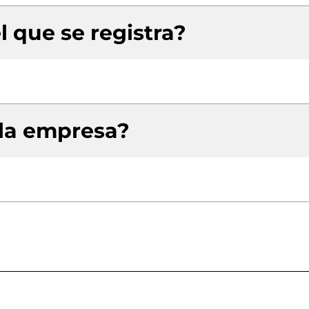
l que se registra?
 la empresa?