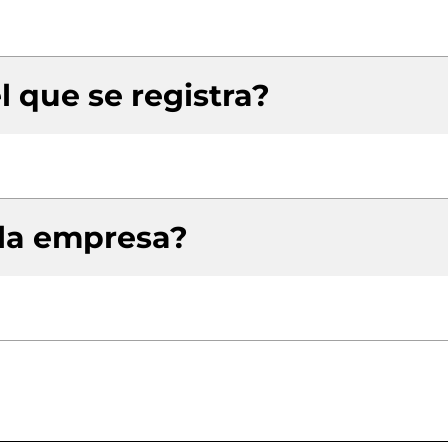
l que se registra?
 la empresa?