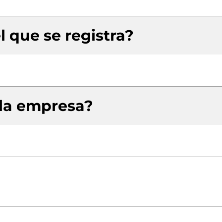
l que se registra?
 la empresa?