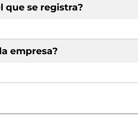
l que se registra?
 la empresa?