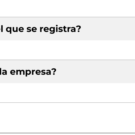
l que se registra?
 la empresa?