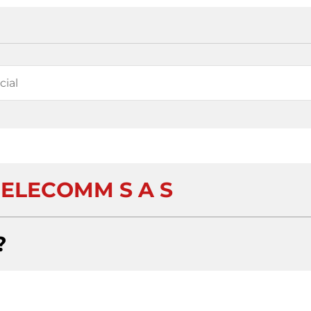
ELECOMM S A S
?