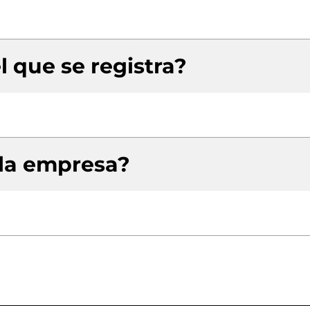
l que se registra?
 la empresa?