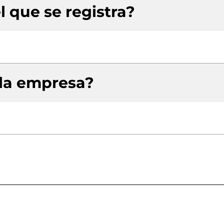
l que se registra?
 la empresa?