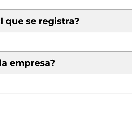
l que se registra?
 la empresa?