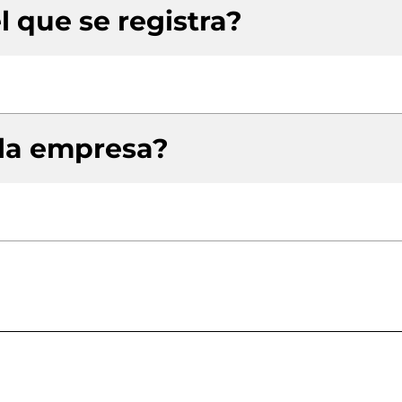
l que se registra?
 la empresa?