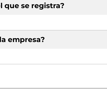
l que se registra?
 la empresa?