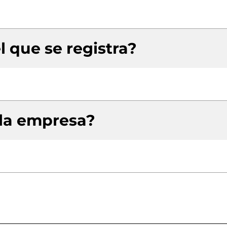
l que se registra?
 la empresa?