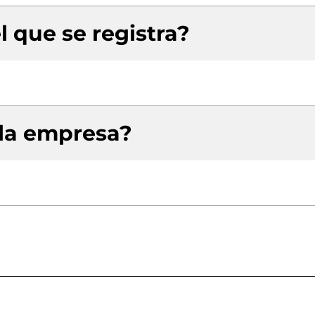
l que se registra?
 la empresa?