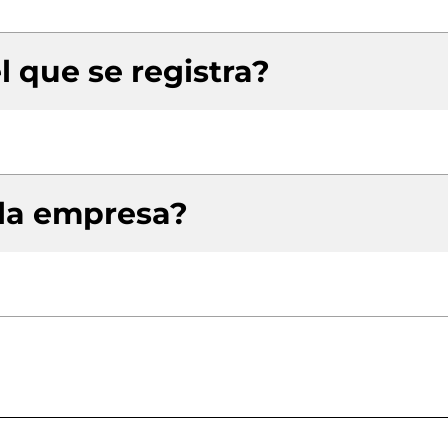
l que se registra?
 la empresa?