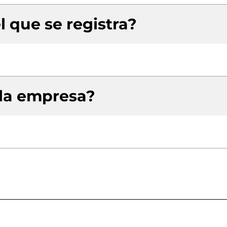
l que se registra?
 la empresa?