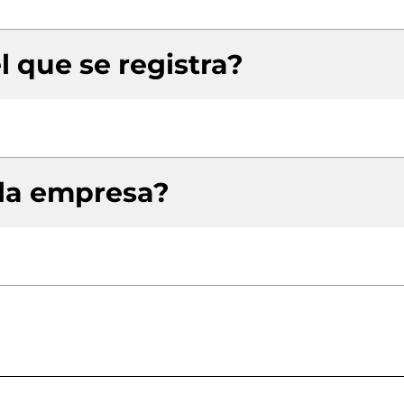
l que se registra?
 la empresa?