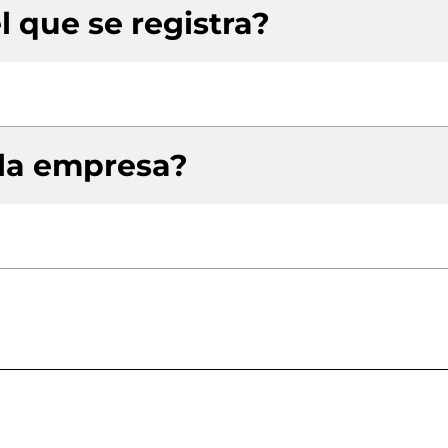
l que se registra?
 la empresa?