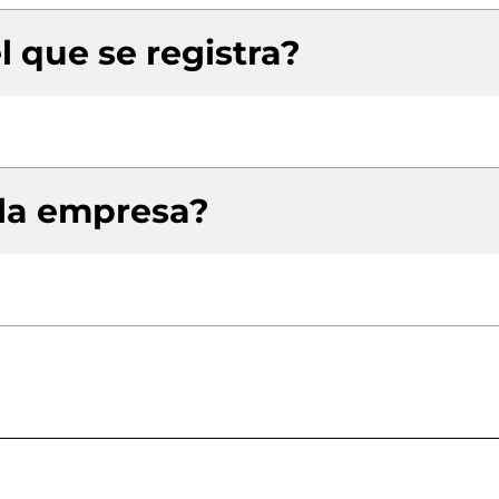
l que se registra?
 la empresa?