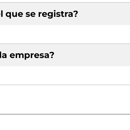
l que se registra?
 la empresa?