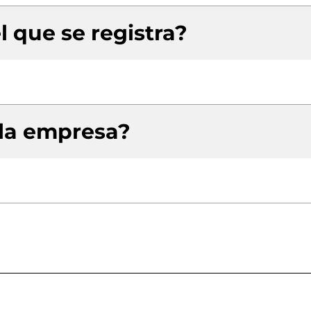
l que se registra?
 la empresa?