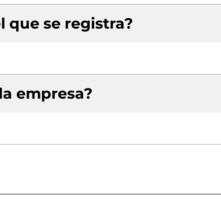
l que se registra?
 la empresa?