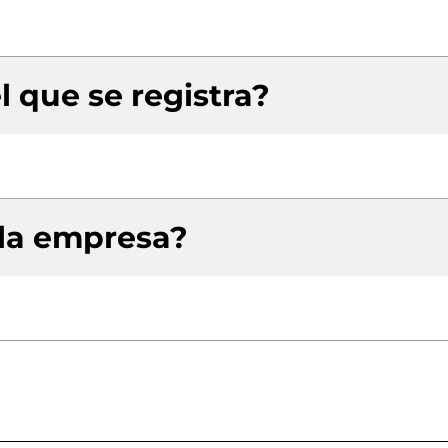
l que se registra?
 la empresa?