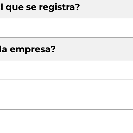
l que se registra?
 la empresa?