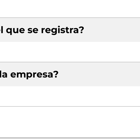
l que se registra?
 la empresa?