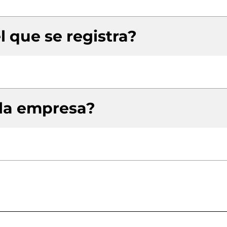
l que se registra?
 la empresa?