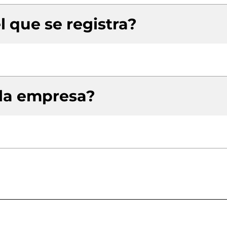
l que se registra?
 la empresa?