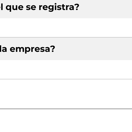
l que se registra?
 la empresa?