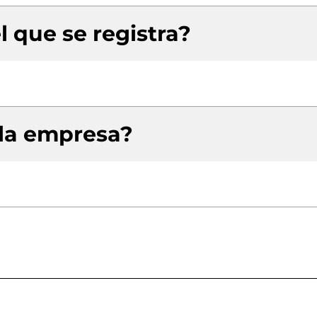
l que se registra?
 la empresa?