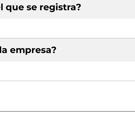
l que se registra?
 la empresa?