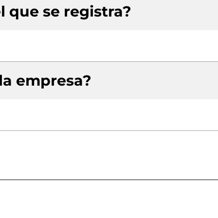
l que se registra?
 la empresa?