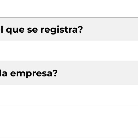
l que se registra?
 la empresa?